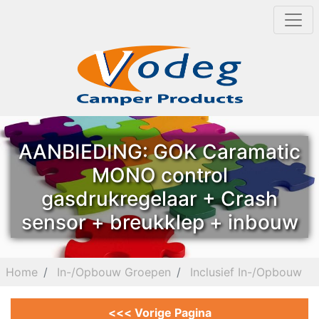
AANBIEDING: GOK Caramatic
MONO control
gasdrukregelaar + Crash
sensor + breukklep + inbouw
Home
In-/Opbouw Groepen
Inclusief In-/Opbouw
<<< Vorige Pagina