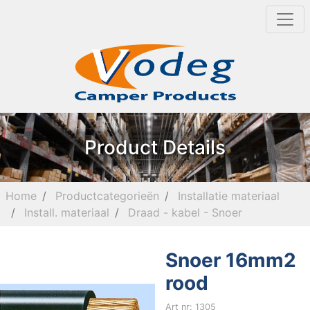
Product Details
Home
Productcategorieën
Installatie materiaal
Install. materiaal
Draad - kabel - Snoer
Snoer 16mm2
rood
Art nr: 1305