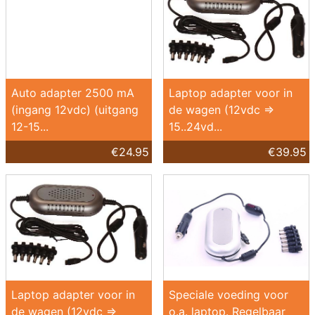
Auto adapter 2500 mA
Laptop adapter voor in
(ingang 12vdc) (uitgang
de wagen (12vdc =>
12-15...
15..24vd...
€24.95
€39.95
Laptop adapter voor in
Speciale voeding voor
de wagen (12vdc =>
o.a. laptop. Regelbaar