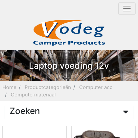
Laptop voeding 12v
Home
Productcategorieën
Computer acc
Computermateriaal
Zoeken