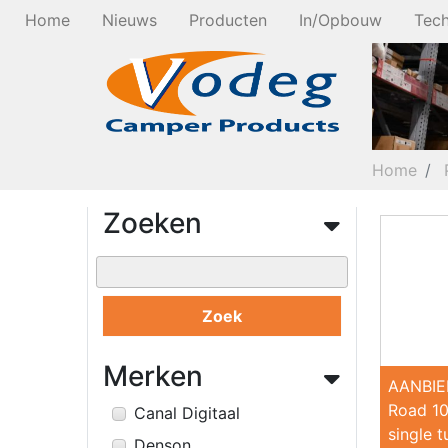
Home
Nieuws
Producten
In/Opbouw
Tech
Home
Zoeken
Zoek
Merken
AANBIE
Road 10
Canal Digitaal
single tu
Denson