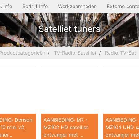
. Info
Bedrijf Info
Werkzaamheden
Externe cont
Satelliet tuners
Productcategorieën
TV-Radio-Satelliet
Radio-TV-Sat.
DING: Denson
AANBIEDING: M7 -
AANBIEDING: 
10 mini v2,
MZ102 HD satelliet
MZ104 UHD sat
ner...
ontvanger met ...
ontvanger met.