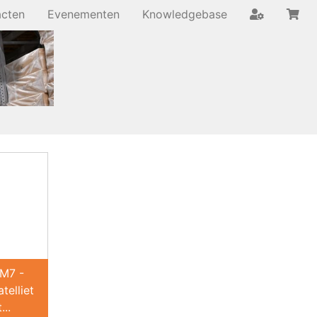
acten
Evenementen
Knowledgebase
M7 -
elliet
..