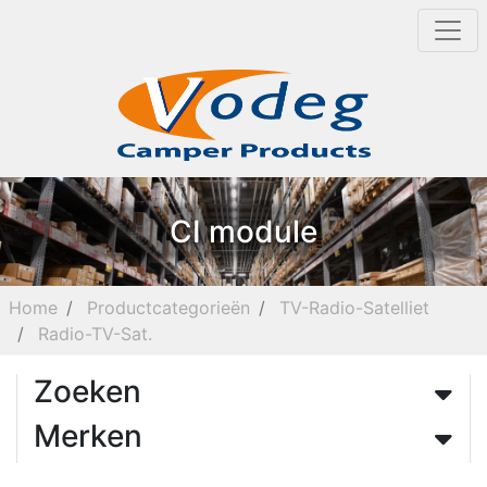
CI module
Home
Productcategorieën
TV-Radio-Satelliet
Radio-TV-Sat.
Zoeken
Merken