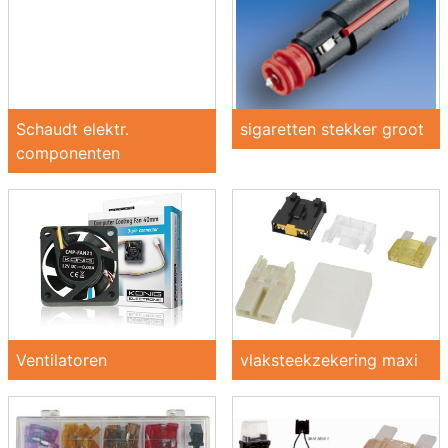
Schaudt elektr.
sigaretten stekker groot
componenten
Ventilatoren
vlaksteekzekering maxi