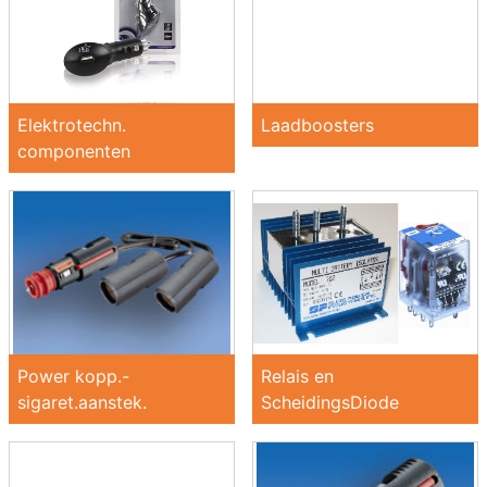
Elektrotechn.
Laadboosters
componenten
Power kopp.-
Relais en
sigaret.aanstek.
ScheidingsDiode