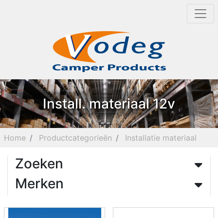
Install. materiaal 12v
Home
Productcategorieën
Installatie materiaal
Zoeken
Merken