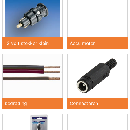
12 volt stekker klein
Accu meter
bedrading
Connectoren