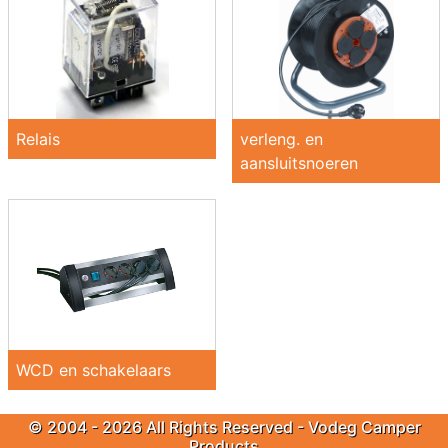
Relais
verleng. en
aansluitsnoeren
WCD en schakelaars
© 2004 - 2026 All Rights Reserved - Vodeg Camper
Products