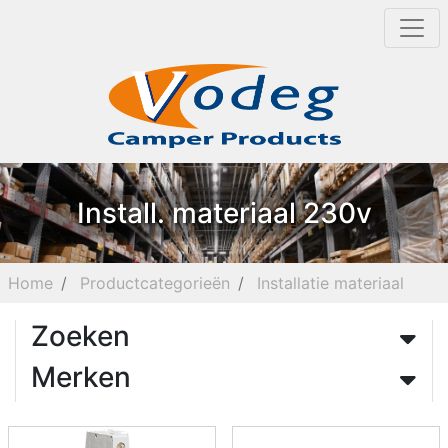
Install. materiaal 230v
Home
Productcategorieën
Installatie materiaal
Zoeken
Merken