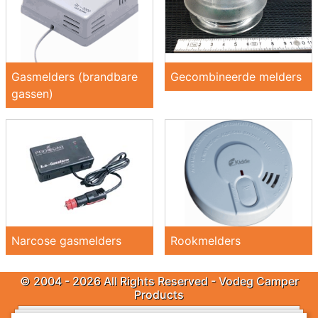
Gasmelders (brandbare
Gecombineerde melders
gassen)
Narcose gasmelders
Rookmelders
© 2004 - 2026 All Rights Reserved - Vodeg Camper
Products