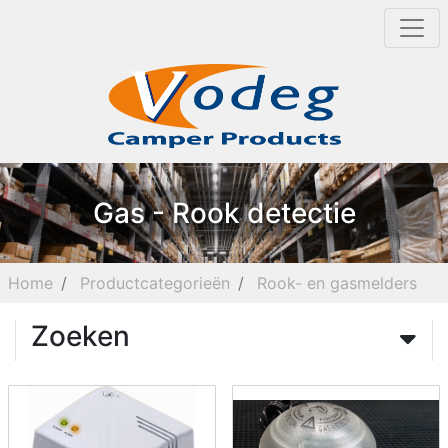
Gas - Rook detectie
Home
Productcategorieën
Rook- en gasmelders
Zoeken