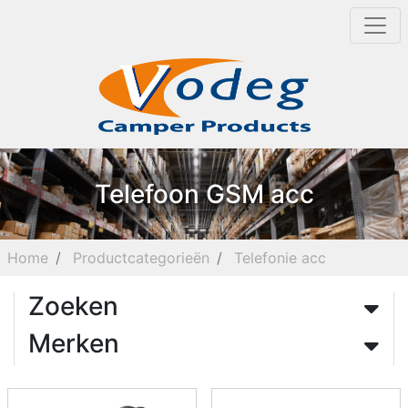
Telefoon GSM acc
Home
Productcategorieën
Telefonie acc
Zoeken
Merken