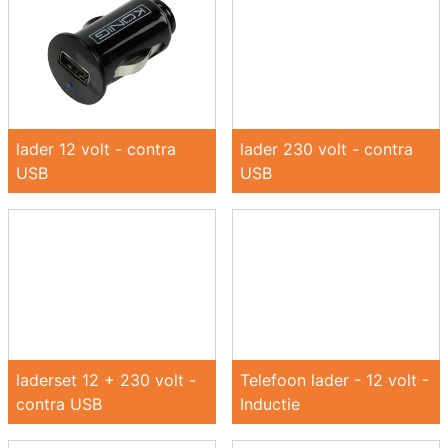
lader 12 volt - contra
lader 230 volt - contra
USB
USB
laderset 12 + 230 volt -
Telefoon lader - 12 volt -
contra USB
Inductie