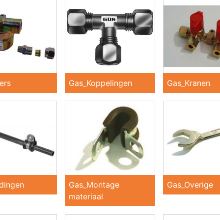
ers
Gas_Koppelingen
Gas_Kranen
dingen
Gas_Montage
Gas_Overige
materiaal