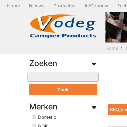
Home
Nieuws
Producten
In/Opbouw
Tech
Home
Zoeken
Zoek
Merken
BBQ_ko
Dometic
GOK