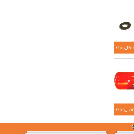
Gas_Rub
Gas_Tan
©