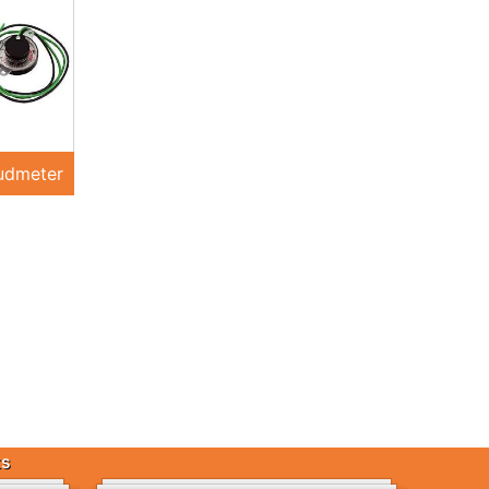
udmeter
ts