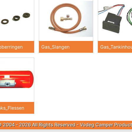
berringen
Gas_Slangen
Gas_Tankinho
ks_Flessen
 2004 - 2026 All Rights Reserved - Vodeg Camper Produc