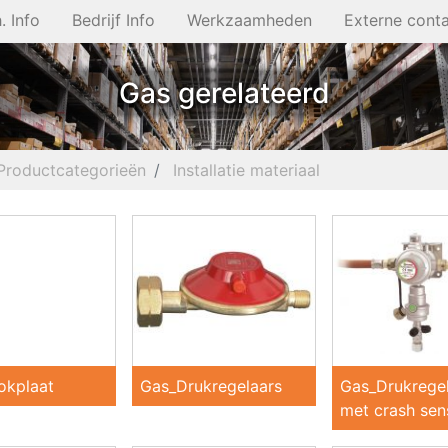
. Info
Bedrijf Info
Werkzaamheden
Externe cont
Gas gerelateerd
Productcategorieën
Installatie materiaal
okplaat
Gas_Drukregelaars
Gas_Drukrege
met crash sen