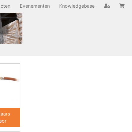
acten
Evenementen
Knowledgebase
laars
sor