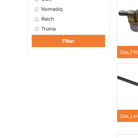
Nomadiq
Reich
Truma
Filter
Gas_Filt
Gas_Lei