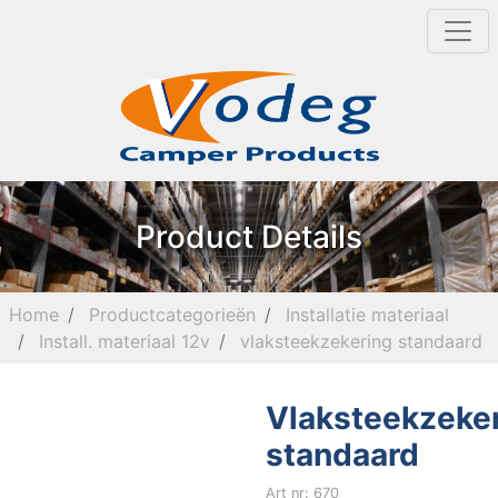
Product Details
Home
Productcategorieën
Installatie materiaal
Install. materiaal 12v
vlaksteekzekering standaard
Vlaksteekzeke
standaard
Art nr: 670