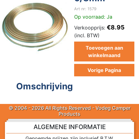
Art nr: 1579
Op voorraad: Ja
€8.95
Verkoopprijs:
(incl. BTW)
Toevoegen aan
winkelmaand
Vorige Pagina
Omschrijving
© 2004 - 2026 All Rights Reserved - Vodeg Camper
Products
ALGEMENE INFORMATIE
Genoemde prijzen zijn inclusief B.T.W.