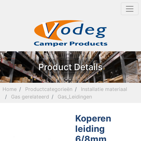
Product Details
Home
Productcategorieën
Installatie materiaal
Gas gerelateerd
Gas_Leidingen
Koperen
leiding
6/8mm