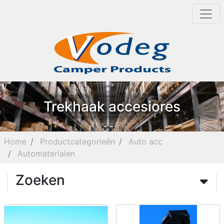
Trekhaak accesiores
Home
Productcategorieën
Auto acc
Automaterialen
Zoeken