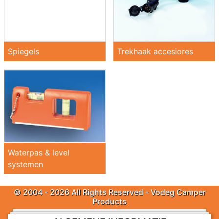
Spiegels
Trekhaak accesiores
Waterpas & level
systemen
© 2004 - 2026 All Rights Reserved - Vodeg Camper
Products