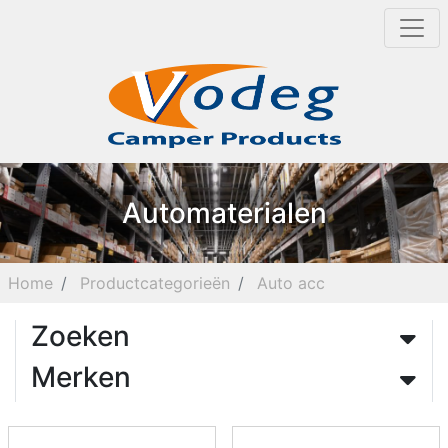
Automaterialen
Home
Productcategorieën
Auto acc
Zoeken
Merken