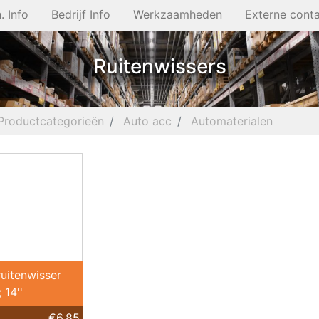
. Info
Bedrijf Info
Werkzaamheden
Externe cont
Ruitenwissers
Productcategorieën
Auto acc
Automaterialen
ruitenwisser
14''
€6.85