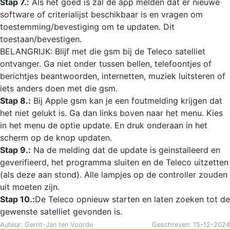
Stap 7.:
Als het goed is zal de app melden dat er nieuwe
software of criterialijst beschikbaar is en vragen om
toestemming/bevestiging om te updaten. Dit
toestaan/bevestigen.
BELANGRIJK: Blijf met die gsm bij de Teleco satelliet
ontvanger. Ga niet onder tussen bellen, telefoontjes of
berichtjes beantwoorden, internetten, muziek luitsteren of
iets anders doen met die gsm.
Stap 8.:
Bij Apple gsm kan je een foutmelding krijgen dat
het niet gelukt is. Ga dan links boven naar het menu. Kies
in het menu de optie update. En druk onderaan in het
scherm op de knop updaten.
Stap 9.:
Na de melding dat de update is geinstalleerd en
geverifieerd, het programma sluiten en de Teleco uitzetten
(als deze aan stond). Alle lampjes op de controller zouden
uit moeten zijn.
Stap 10.:
De Teleco opnieuw starten en laten zoeken tot de
gewenste satelliet gevonden is.
Auteur: Gerrit-Jan ten Voorde
Geschreven: 15-12-2024