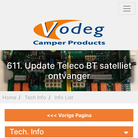
611. Update Teleco BT satelliet
ontvanger
Home
Tech Info
Info List
<<< Vorige Pagina
Tech. Info