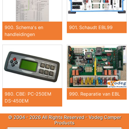
900. Schema's en
901. Schaudt EBL99
handleidingen
980. CBE: PC-250EM
990. Reparatie van EBL
DS-450EM
© 2004 - 2026 All Rights Reserved - Vodeg Camper
Products