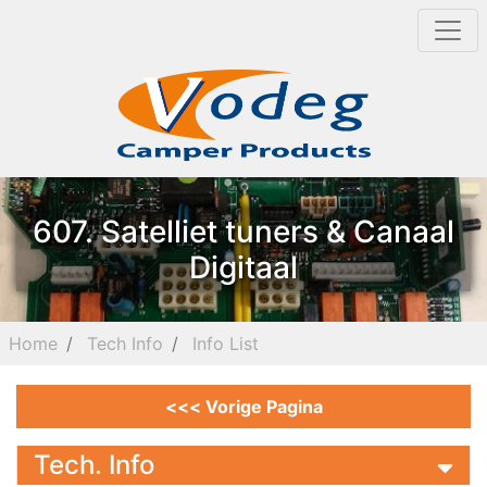
607. Satelliet tuners & Canaal
Digitaal
Home
Tech Info
Info List
<<< Vorige Pagina
Tech. Info