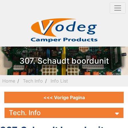
307. Schaudt boordunit
Home
Tech Info
Info List
<<< Vorige Pagina
Tech. Info