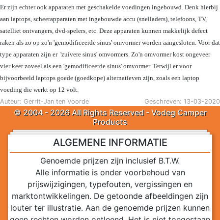
Er zijn echter ook apparaten met geschakelde voedingen ingebouwd. Denk hierbij
aan laptops, scheerapparaten met ingebouwde accu (snelladers), telefoons, TV,
satelliet ontvangers, dvd-spelers, etc. Deze apparaten kunnen makkelijk defect
raken als zo op zo'n 'gemodificeerde sinus' omvormer worden aangesloten. Voor dat
type apparaten zijn er
'zuivere sinus' omvormers. Zo'n omvormer kost ongeveer
vier keer zoveel als een 'gemodificeerde sinus' omvormer. Terwijl er voor
bijvoorbeeld laptops goede (goedkope) alternatieven zijn, zoals een laptop
voeding die werkt op 12 volt.
Auteur: Gerrit-Jan ten Voorde
Geschreven: 13-03-2020
© 2004 - 2026 All Rights Reserved - Vodeg Camper
Products
ALGEMENE INFORMATIE
Genoemde prijzen zijn inclusief B.T.W.
Alle informatie is onder voorbehoud van
prijswijzigingen, typefouten, vergissingen en
marktontwikkelingen. De getoonde afbeeldingen zijn
louter ter illustratie. Aan de genoemde prijzen kunnen
geen rechten worden ontleend. Het is niet toegestaan