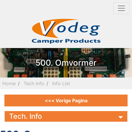
500. Omvormer
Home
Tech Info
Info List
<<< Vorige Pagina
Tech. Info