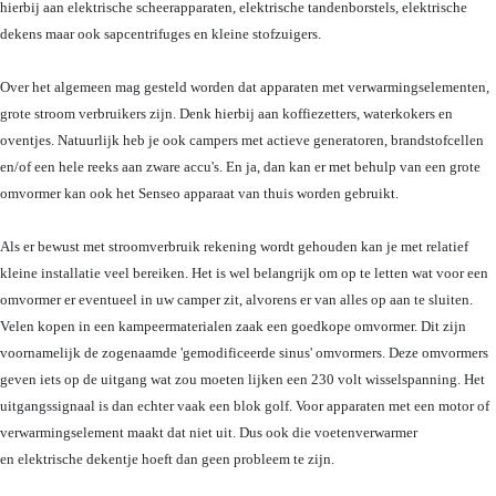
hierbij aan elektrische scheerapparaten, elektrische tandenborstels, elektrische
dekens maar ook sapcentrifuges en kleine stofzuigers.
Over het algemeen mag gesteld worden dat apparaten met verwarmingselementen,
grote stroom verbruikers zijn. Denk hierbij aan koffiezetters, waterkokers en
oventjes. Natuurlijk heb je ook campers met actieve generatoren, brandstofcellen
en/of een hele reeks aan zware accu's. En ja, dan kan er met behulp van een grote
omvormer kan ook het Senseo apparaat van thuis worden gebruikt.
Als er bewust met stroomverbruik rekening wordt gehouden kan je met relatief
kleine installatie veel bereiken. Het is wel belangrijk om op te letten wat voor een
omvormer er eventueel in uw camper zit, alvorens er van alles op aan te sluiten.
Velen kopen in een kampeermaterialen zaak een goedkope omvormer. Dit zijn
voornamelijk de zogenaamde 'gemodificeerde sinus' omvormers. Deze omvormers
geven iets op de uitgang wat zou moeten lijken een 230 volt wisselspanning. Het
uitgangssignaal is dan echter vaak een blok golf. Voor apparaten met een motor of
verwarmingselement maakt dat niet uit. Dus ook die voetenverwarmer
en elektrische dekentje hoeft dan geen probleem te zijn.