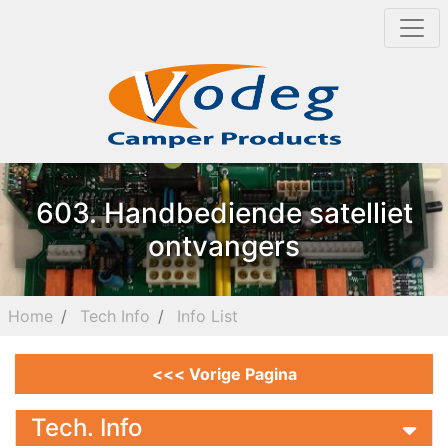
603. Handbediende satelliet
ontvangers
Home
Tech Info
Info List
<<< Vorige Pagina
Tech. Info