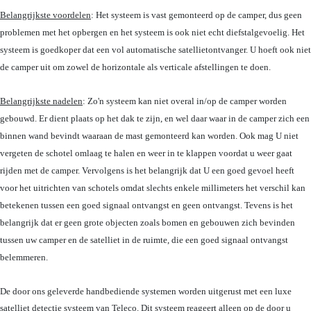
Belangrijkste voordelen
: Het systeem is vast gemonteerd op de camper, dus geen
problemen met het opbergen en het systeem is ook niet echt diefstalgevoelig. Het
systeem is goedkoper dat een vol automatische satellietontvanger. U hoeft ook niet
de camper uit om zowel de horizontale als verticale afstellingen te doen.
Belangrijkste nadelen
: Zo'n systeem kan niet overal in/op de camper worden
gebouwd. Er dient plaats op het dak te zijn, en wel daar waar in de camper zich een
binnen wand bevindt waaraan de mast gemonteerd kan worden. Ook mag U niet
vergeten de schotel omlaag te halen en weer in te klappen voordat u weer gaat
rijden met de camper. Vervolgens is het belangrijk dat U een goed gevoel heeft
voor het uitrichten van schotels omdat slechts enkele millimeters het verschil kan
betekenen tussen een goed signaal ontvangst en geen ontvangst. Tevens is het
belangrijk dat er geen grote objecten zoals bomen en gebouwen zich bevinden
tussen uw camper en de satelliet in de ruimte, die een goed signaal ontvangst
belemmeren.
De door ons geleverde handbediende systemen worden uitgerust met een luxe
satelliet detectie systeem van Teleco. Dit systeem reageert alleen op de door u