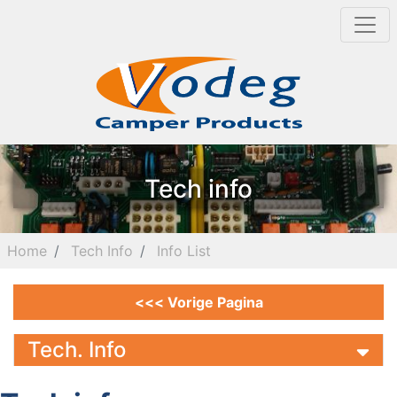
Tech info
Home
Tech Info
Info List
<<< Vorige Pagina
Tech. Info