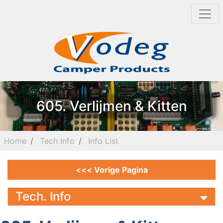
605. Verlijmen & Kitten
Home
Tech Info
Info List
<<< Vorige Pagina
Tech. Info