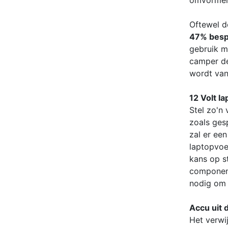
omvormer
Oftewel d
47% besp
gebruik m
camper de
wordt van
12 Volt l
Stel zo'n
zoals ges
zal er ee
laptopvoe
kans op s
component
nodig om 
Accu uit 
Het verwij