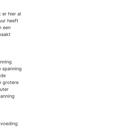
er hier al
uur heeft
m een
maakt
anning
e spanning
 de
n grotere
uter
panning
e voeding