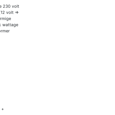
e 230 volt
12 volt =>
ormige
k wattage
ormer
g +