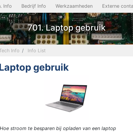
. Info
Bedrijf Info
Werkzaamheden
Externe cont
701. Laptop gebruik
Tech Info
Info List
 Laptop gebruik
Hoe stroom te besparen bij opladen van een laptop