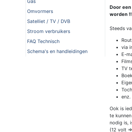
Gas
Door een 
Omvormers
worden !!
Satelliet / TV / DVB
Steeds va
Stroom verbruikers
Rout
FAQ Technisch
via 
Schema's en handleidingen
E-ma
Films
TV t
Boek
Eigen
Toch
enz.
Ook is ie
te kunnen
nodig is,
(12 volt 