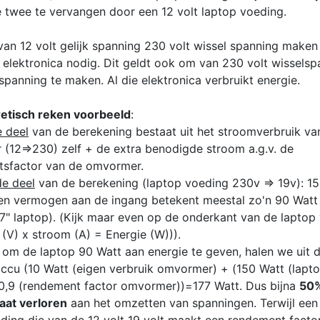
 twee te vervangen door een 12 volt laptop voeding.
an 12 volt gelijk spanning 230 volt wissel spanning maken
 elektronica nodig. Dit geldt ook om van 230 volt wisselsp
kspanning te maken. Al die elektronica verbruikt energie.
etisch reken voorbeeld
:
e deel
van de berekening bestaat uit het stroomverbruik va
(12=>230) zelf + de extra benodigde stroom a.g.v. de
sfactor van de omvormer.
e deel
van de berekening (laptop voeding 230v => 19v): 1
 vermogen aan de ingang betekent meestal zo'n 90 Watt
17" laptop). (Kijk maar even op de onderkant van de laptop
 (V) x stroom (A) = Energie (W))).
: om de laptop 90 Watt aan energie te geven, halen we uit 
ccu (10 Watt (eigen verbruik omvormer) + (150 Watt (lapt
0,9 (rendement factor omvormer))=177 Watt. Dus bijna
50%
aat verloren
aan het omzetten van spanningen. Terwijl een 