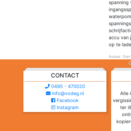
spanning 
ingangssp
waterpomp
spannings
schrijfac
accu van 
op te lad
Auteur: Gerr
©
CONTACT
0495 - 470020
info@vodeg.nl
Alle
Facebook
vergiss
Instagram
ter 
ontl
kopier