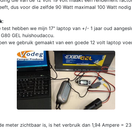
ding die van de 12 volt 19 volt maakt een rendement fact
eeft, dus voor die zelfde 90 Watt maximaal 100 Watt nodig 
jk
:
 test hebben we mijn 17" laptop van +/- 1 jaar oud aanges
 G80 GEL huishoudaccu.
ben we gebruik gemaakt van een goede 12 volt laptop voe
de meter zichtbaar is, is het verbruik dan 1,94 Ampere = 23