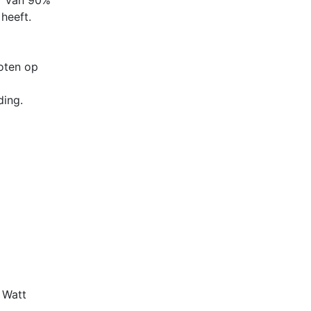
or van 90%
heeft.
loten op
ding.
 Watt