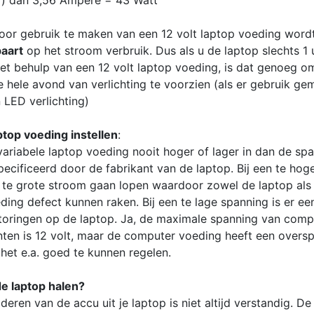
) dan 3,56 Ampere = 43 Watt
oor gebruik te maken van een 12 volt laptop voeding wordt 
aart
op het stroom verbruik. Dus als u de laptop slechts 1 
et behulp van een 12 volt laptop voeding, is dat genoeg o
 hele avond van verlichting te voorzien (als er gebruik ge
 LED verlichting)
aptop voeding instellen
:
 variabele laptop voeding nooit hoger of lager in dan de sp
pecificeerd door de fabrikant van de laptop. Bij een te hog
n te grote stroom gaan lopen waardoor zowel de laptop als
ding defect kunnen raken. Bij een te lage spanning is er ee
toringen op de laptop. Ja, de maximale spanning van comp
en is 12 volt, maar de computer voeding heeft een overs
het e.a. goed te kunnen regelen.
de laptop halen?
deren van de accu uit je laptop is niet altijd verstandig. D