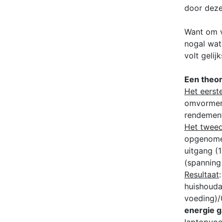
door deze
Want om v
nogal wat
volt gelij
Een theor
Het eerst
omvormer 
rendement
Het tweed
opgenomen
uitgang (
(spanning
Resultaat
huishouda
voeding)/
energie g