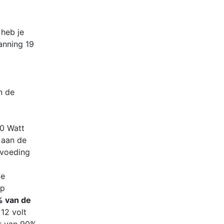
 heb je
anning 19
n de
50 Watt
 aan de
 voeding
de
op
 van de
12 volt