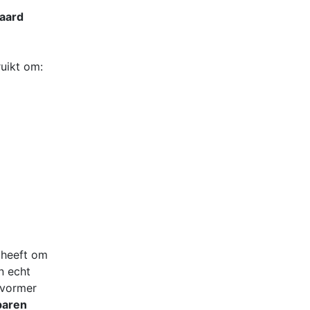
paard
uikt om:
 heeft om
n echt
mvormer
paren