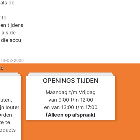
als de
rte
en tijdens
 als de
 die accu
 13-03-2020
ts
OPENINGS TIJDEN
Maandag t/m Vrijdag
uten,
van 9:00 t/m 12:00
n louter
en van 13:00 t/m 17:00
orden
(Alleen op afspraak)
te te
roducts