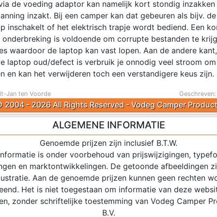
via de voeding adaptor kan namelijk kort stondig inzakken 
anning inzakt. Bij een camper kan dat gebeuren als bijv. de
 inschakelt of het elektrisch trapje wordt bediend. Een ko
 onderbreking is voldoende om corrupte bestanden te krijg
ties waardoor de laptop kan vast lopen. Aan de andere kant,
je laptop oud/defect is verbruik je onnodig veel stroom om
en en kan het verwijderen toch een verstandigere keus zijn.
it-Jan ten Voorde
Geschreven:
 2004 - 2026 All Rights Reserved - Vodeg Camper Produc
ALGEMENE INFORMATIE
Genoemde prijzen zijn inclusief B.T.W.
 informatie is onder voorbehoud van prijswijzigingen, typefo
ingen en marktontwikkelingen. De getoonde afbeeldingen zij
illustratie. Aan de genoemde prijzen kunnen geen rechten w
eend. Het is niet toegestaan om informatie van deze websi
en, zonder schriftelijke toestemming van Vodeg Camper P
B.V.