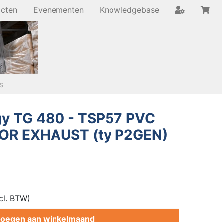
acten
Evenementen
Knowledgebase
s
gy TG 480 - TSP57 PVC
FOR EXHAUST (ty P2GEN)
cl. BTW)
oegen aan winkelmaand