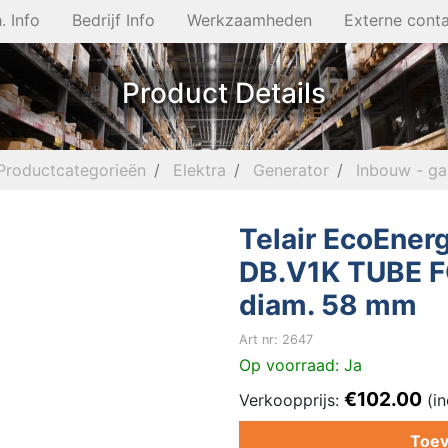
. Info
Bedrijf Info
Werkzaamheden
Externe cont
Product Details
Productcategorieën
Elektra
Generator
Inbouw - ga
Telair EcoEner
DB.V1K TUBE 
diam. 58 mm
Art nr: 2647
Op voorraad: Ja
€102.00
Verkoopprijs:
(in
Toev