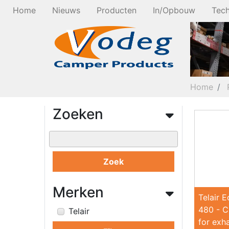
Home
Nieuws
Producten
In/Opbouw
Tech
Home
Zoeken
Zoek
Merken
Telair 
480 - 
Telair
for exha