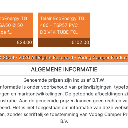
EcoEnergy TG
Telair EcoEnergy TG
TSA50 Ø 50
480 - TSP57 PVC
be f...
DB.V1K TUBE FO...
€24.00
€102.00
 2004 - 2026 All Rights Reserved - Vodeg Camper Produc
ALGEMENE INFORMATIE
Genoemde prijzen zijn inclusief B.T.W.
 informatie is onder voorbehoud van prijswijzigingen, typefo
ingen en marktontwikkelingen. De getoonde afbeeldingen zij
illustratie. Aan de genoemde prijzen kunnen geen rechten w
eend. Het is niet toegestaan om informatie van deze websi
en, zonder schriftelijke toestemming van Vodeg Camper P
B.V.