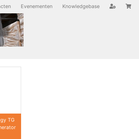
acten
Evenementen
Knowledgebase
rgy TG
nerator