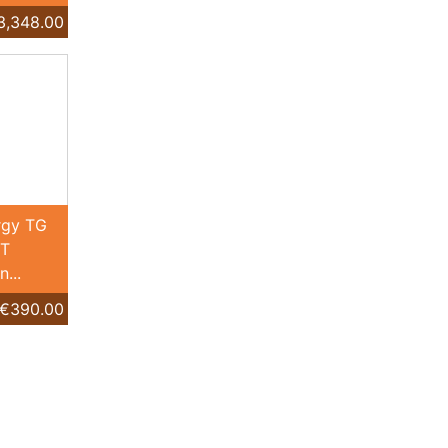
3,348.00
rgy TG
IT
...
€390.00