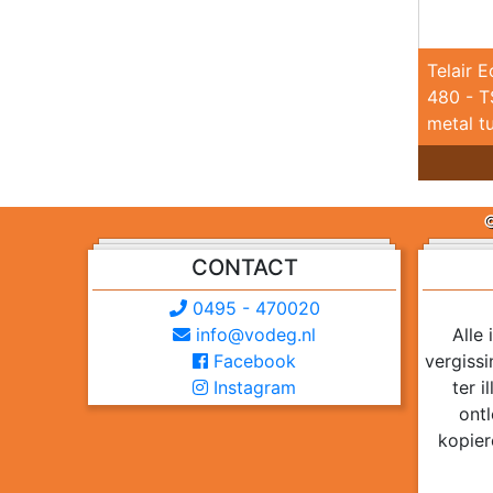
Telair 
480 - 
metal tu
©
CONTACT
0495 - 470020
info@vodeg.nl
Alle
Facebook
vergiss
Instagram
ter 
ontl
kopier