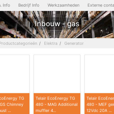
. Info
Bedrijf Info
Werkzaamheden
Externe cont
Inbouw - gas
Productcategorieën
Elektra
Generator
EcoEnergy TG
Telair EcoEnergy TG
Telair EcoEne
CGS Chimney
480 - MAG Additional
480 - MEF ge
ust ...
muffler 4...
12Vdc 20A ...