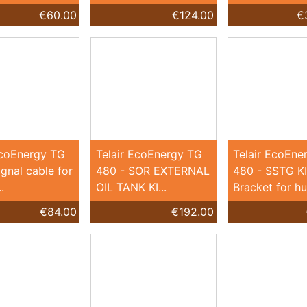
€60.00
€124.00
€
EcoEnergy TG
Telair EcoEnergy TG
Telair EcoEne
ignal cable for
480 - SOR EXTERNAL
480 - SSTG K
.
OIL TANK KI...
Bracket for hun
€84.00
€192.00