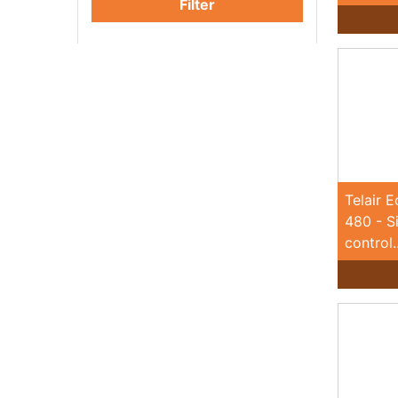
Filter
Telair 
480 - S
control..