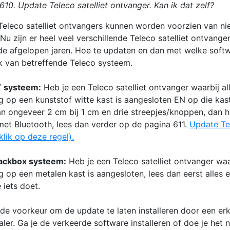
610. Update Teleco satelliet ontvanger. Kan ik dat zelf?
e Teleco satelliet ontvangers kunnen worden voorzien van n
Nu zijn er heel veel verschillende Teleco satelliet ontvange
e afgelopen jaren. Hoe te updaten en dan met welke softw
jk van betreffende Teleco systeem.
T systeem:
Heb je een Teleco satelliet ontvanger waarbij al
g op een kunststof witte kast is aangesloten EN op die kast
n ongeveer 2 cm bij 1 cm en drie streepjes/knoppen, dan h
et Bluetooth, lees dan verder op de pagina 611.
Update Te
lik op deze regel).
lackbox systeem:
Heb je een Teleco satelliet ontvanger waar
g op een metalen kast is aangesloten, lees dan eerst alles 
 iets doet.
 de voorkeur om de update te laten installeren door een er
ler. Ga je de verkeerde software installeren of doe je het n