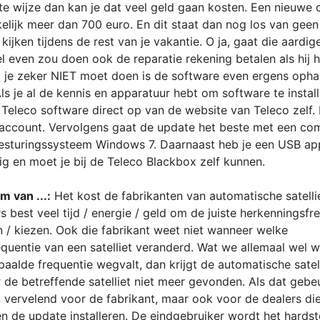
te wijze dan kan je dat veel geld gaan kosten. Een nieuwe c
elijk meer dan 700 euro. En dit staat dan nog los van gee
kijken tijdens de rest van je vakantie. O ja, gaat die aardi
l even zou doen ook de reparatie rekening betalen als hij h
 je zeker NIET moet doen is de software even ergens opha
Als je al de kennis en apparatuur hebt om software te instal
 Teleco software direct op van de website van Teleco zelf. 
 account. Vervolgens gaat de update het beste met een co
esturingssysteem Windows 7. Daarnaast heb je een USB ap
ig en moet je bij de Teleco Blackbox zelf kunnen.
m van ...:
Het kost de fabrikanten van automatische satelli
 best veel tijd / energie / geld om de juiste herkenningsfr
n / kiezen. Ook die fabrikant weet niet wanneer welke
equentie van een satelliet veranderd. Wat we allemaal wel 
paalde frequentie wegvalt, dan krijgt de automatische satel
 de betreffende satelliet niet meer gevonden. Als dat gebeu
n vervelend voor de fabrikant, maar ook voor de dealers di
en de update installeren. De eindgebruiker wordt het hardst