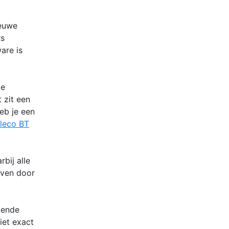
ieuwe
rs
are is
le
 zit een
eb je een
leco BT
bij alle
even door
kende
iet exact