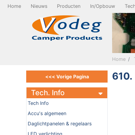
Home
Nieuws
Producten
In/Opbouw
Tech
Home
610.
<<< Vorige Pagina
Tech. Info
Tech Info
Accu's algemeen
Daglichtpanelen & regelaars
LED verlichting