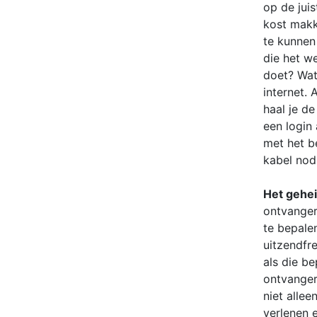
op de juis
kost makk
te kunnen 
die het we
doet? Wat
internet. 
haal je de
een login
met het b
kabel nod
Het gehei
ontvangers
te bepale
uitzendfr
als die be
ontvanger
niet allee
verlenen 