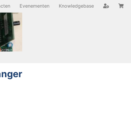
acten
Evenementen
Knowledgebase
anger