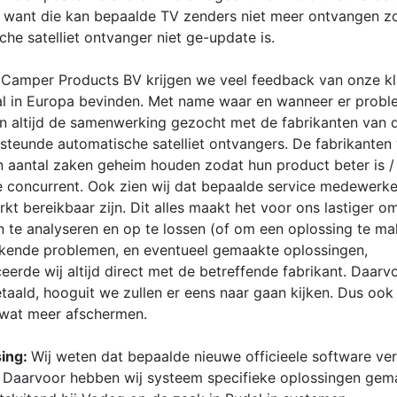
, want die kan bepaalde TV zenders niet meer ontvangen z
he satelliet ontvanger niet ge-update is.
 Camper Products BV krijgen we veel feedback van onze kl
al in Europa bevinden. Met name waar en wanneer er proble
n altijd de samenwerking gezocht met de fabrikanten van 
steunde automatische satelliet ontvangers. De fabrikanten 
n aantal zaken geheim houden zodat hun product beter is / b
e concurrent. Ook zien wij dat bepaalde service medewerker
kt bereikbaar zijn. Dit alles maakt het voor ons lastiger o
 te analyseren en op te lossen (of om een oplossing te ma
ekende problemen, en eventueel gemaakte oplossingen,
erde wij altijd direct met de betreffende fabrikant. Daarv
etaald, hooguit we zullen er eens naar gaan kijken. Dus ook
wat meer afschermen.
sing:
Wij weten dat bepaalde nieuwe officieele software ver
. Daarvoor hebben wij systeem specifieke oplossingen gem