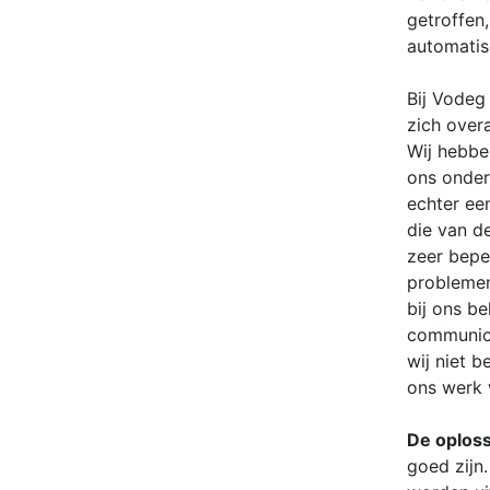
getroffen
automatisc
Bij Vodeg
zich over
Wij hebbe
ons onder
echter ee
die van d
zeer beper
problemen
bij ons b
communice
wij niet b
ons werk 
De oplos
goed zijn