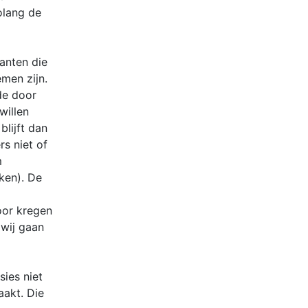
olang de
anten die
men zijn.
de door
willen
lijft dan
s niet of
m
ken). De
oor kregen
 wij gaan
sies niet
aakt. Die