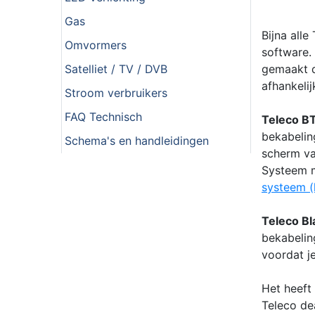
Gas
Bijna all
Omvormers
software. 
Satelliet / TV / DVB
gemaakt d
afhankeli
Stroom verbruikers
FAQ Technisch
Teleco B
bekabelin
Schema's en handleidingen
scherm va
Systeem m
systeem (k
Teleco B
bekabelin
voordat je
Het heeft
Teleco dea