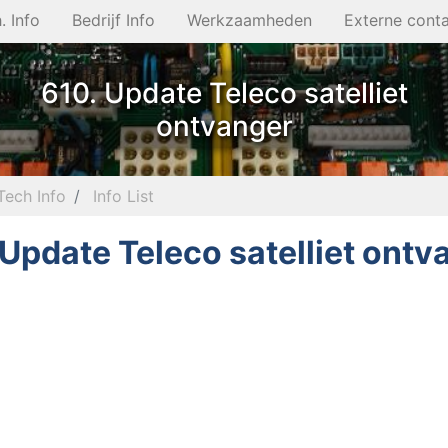
. Info
Bedrijf Info
Werkzaamheden
Externe cont
610. Update Teleco satelliet
ontvanger
Tech Info
Info List
 Update Teleco satelliet ontv