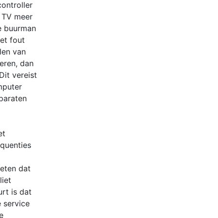
ontroller
n TV meer
ge buurman
et fout
len van
leren, dan
Dit vereist
mputer
paraten
et
equenties
weten dat
liet
rt is dat
e service
e