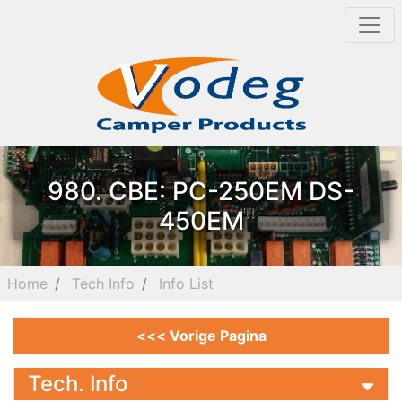
980. CBE: PC-250EM DS-
450EM
Home
Tech Info
Info List
<<< Vorige Pagina
Tech. Info