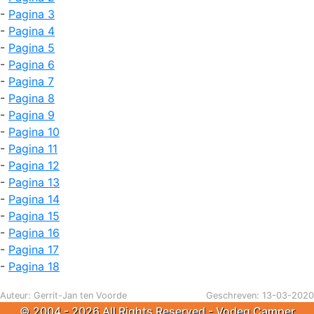
-
Pagina 3
-
Pagina 4
-
Pagina 5
-
Pagina 6
-
Pagina 7
-
Pagina 8
-
Pagina 9
-
Pagina 10
-
Pagina 11
-
Pagina 12
-
Pagina 13
-
Pagina 14
-
Pagina 15
-
Pagina 16
-
Pagina 17
-
Pagina 18
Auteur: Gerrit-Jan ten Voorde
Geschreven: 13-03-2020
© 2004 - 2026 All Rights Reserved - Vodeg Camper