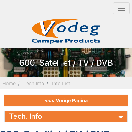
600. Satelliet / TV / DVB
Home
Tech Info
Info List
<<< Vorige Pagina
Tech. Info